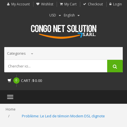
My Account
Wishlist
My Cart
Checkout
Login
USD
English
Categories
0
CART
:
$
0.00
Toggle
navigation
Home
Problème: Le Led de témoin Modem DSL clignote