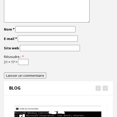
Nom
*
E-mail
*
Site web
Résoudre :
*
21 × 17 =
BLOG