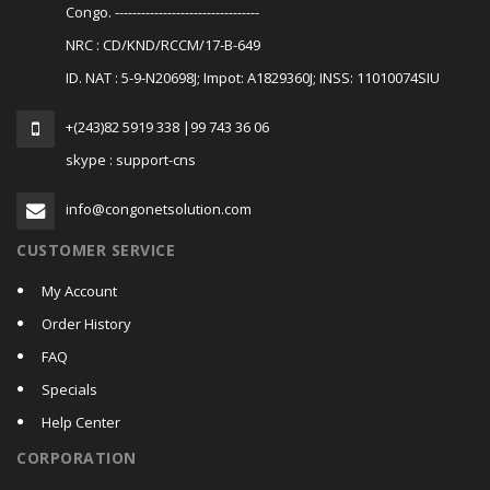
Congo. ---------------------------------
NRC : CD/KND/RCCM/17-B-649
ID. NAT : 5-9-N20698J; Impot: A1829360J; INSS: 11010074SIU
+(243)82 5919 338 |99 743 36 06
skype : support-cns
info@congonetsolution.com
CUSTOMER SERVICE
My Account
Order History
FAQ
Specials
Help Center
CORPORATION