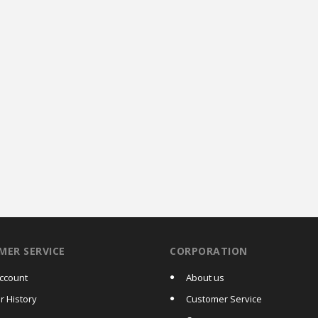
MER SERVICE
CORPORATION
ccount
About us
r History
Customer Service