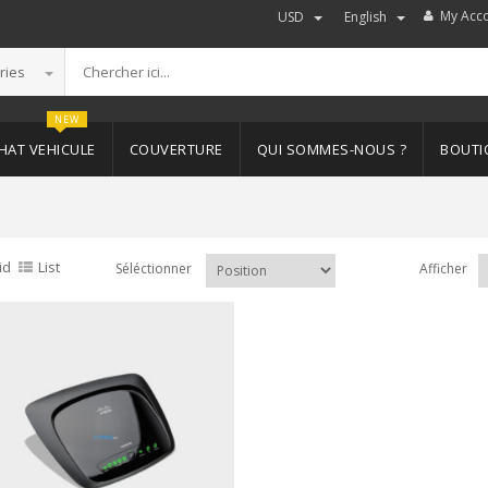
My Acc
USD
English
ries
NEW
HAT VEHICULE
COUVERTURE
QUI SOMMES-NOUS ?
BOUTI
id
List
Séléctionner
Afficher
Ajouter au panier