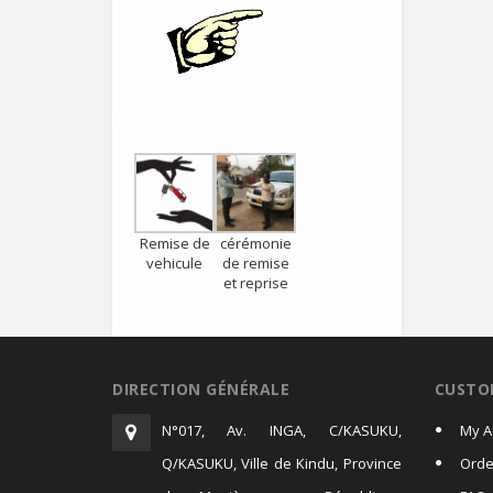
Remise de
cérémonie
vehicule
de remise
et reprise
DIRECTION GÉNÉRALE
CUSTO
N°017, Av. INGA, C/KASUKU,
My A
Q/KASUKU, Ville de Kindu, Province
Orde