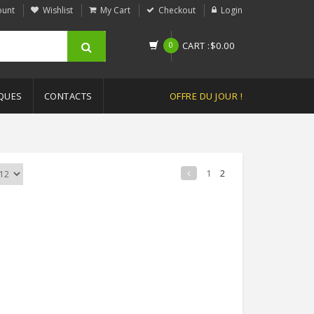
ount
Wishlist
My Cart
Checkout
Login
0
CART
:
$
0.00
QUES
CONTACTS
OFFRE DU JOUR !
1
2