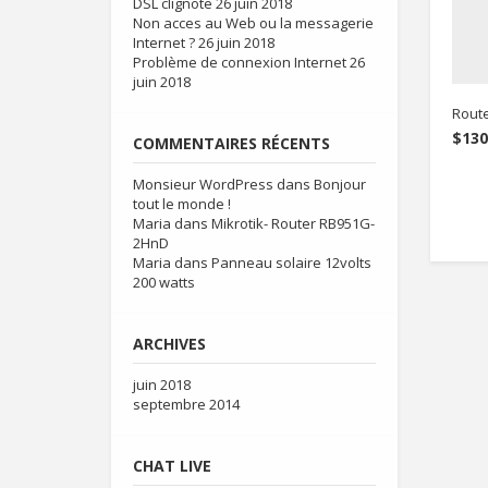
DSL clignote
26 juin 2018
Non acces au Web ou la messagerie
Internet ?
26 juin 2018
Problème de connexion Internet
26
juin 2018
Route
$
130
COMMENTAIRES RÉCENTS
Monsieur WordPress
dans
Bonjour
tout le monde !
Maria
dans
Mikrotik- Router RB951G-
2HnD
Maria
dans
Panneau solaire 12volts
200 watts
ARCHIVES
juin 2018
septembre 2014
CHAT LIVE